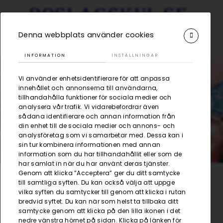
Denna webbplats använder cookies
INFORMATION
INSTÄLLNINGAR
Vi använder enhetsidentifierare för att anpassa
innehållet och annonserna till användarna,
tillhandahålla funktioner för sociala medier och
Hyra till festen
analysera vår trafik. Vi vidarebefordrar även
sådana identifierare och annan information från
din enhet till de sociala medier och annons- och
analysföretag som vi samarbetar med. Dessa kan i
sin tur kombinera informationen med annan
information som du har tillhandahållit eller som de
har samlat in när du har använt deras tjänster.
Genom att klicka ”Acceptera” ger du ditt samtycke
till samtliga syften. Du kan också välja att uppge
/
Visa alla produkter
/
Popcornmaskin 50 portioner
Kategorier
vilka syften du samtycker till genom att klicka i rutan
bredvid syftet. Du kan när som helst ta tillbaka ditt
samtycke genom att klicka på den lilla ikonen i det
nedre vänstra hörnet på sidan. Klicka på länken för