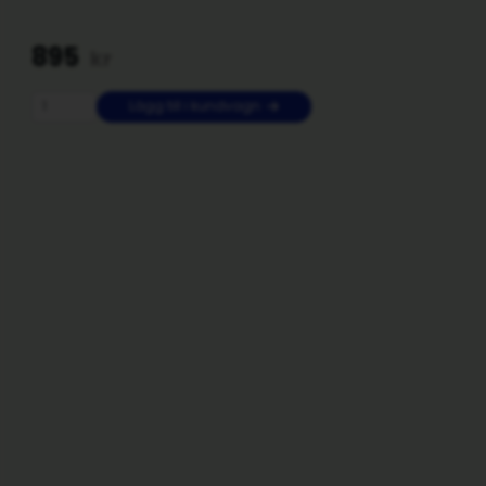
895
kr
Lägg till i kundvagn