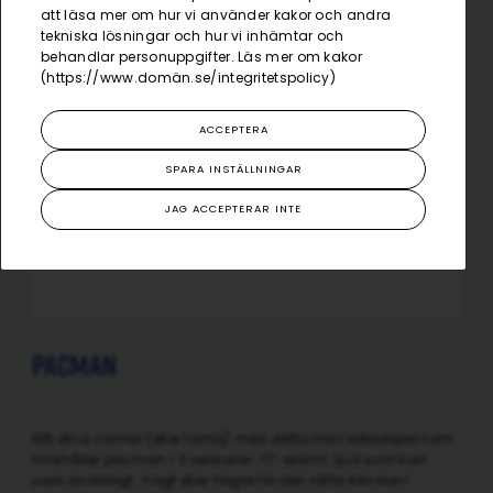
att läsa mer om hur vi använder kakor och andra
tekniska lösningar och hur vi inhämtar och
behandlar personuppgifter. Läs mer om kakor
(
https://www.domän.se/integritetspolicy
)
ACCEPTERA
SPARA INSTÄLLNINGAR
JAG ACCEPTERAR INTE
Pacman
Klå dina vänner (eller familj) med detta mini arkadspel som
innehåller pacman i 2 versioner. 17” skärm. ljud som kan
vara avstängt , högt eller högre för den rätta känslan!