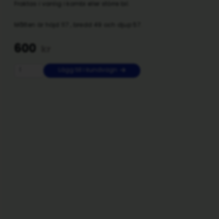
Fraktas i vanlig i kombi eller större bil.
Måtten är höjd 117 , bredd 49 och djup 57.
600
kr
Lägg till i kundvagn