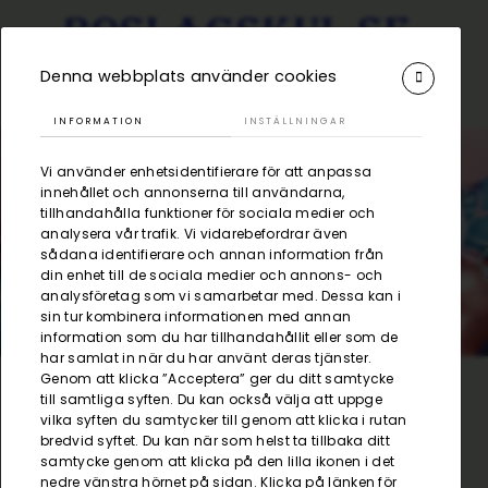
Denna webbplats använder cookies
INFORMATION
INSTÄLLNINGAR
Vi använder enhetsidentifierare för att anpassa
innehållet och annonserna till användarna,
tillhandahålla funktioner för sociala medier och
Hyra till festen
analysera vår trafik. Vi vidarebefordrar även
sådana identifierare och annan information från
din enhet till de sociala medier och annons- och
analysföretag som vi samarbetar med. Dessa kan i
sin tur kombinera informationen med annan
information som du har tillhandahållit eller som de
har samlat in när du har använt deras tjänster.
Genom att klicka ”Acceptera” ger du ditt samtycke
till samtliga syften. Du kan också välja att uppge
/
Visa alla produkter
/
Pacman
Kategorier
vilka syften du samtycker till genom att klicka i rutan
bredvid syftet. Du kan när som helst ta tillbaka ditt
samtycke genom att klicka på den lilla ikonen i det
nedre vänstra hörnet på sidan. Klicka på länken för