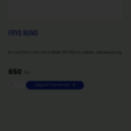
Frys Rund
En rund frys som har måtten 56*83cm, rullbar , led belysning
.
650
kr
Lägg till i kundvagn