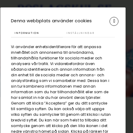
Denna webbplats använder cookies
INFORMATION
INSTÄLLNINGAR
Vi använder enhetsidentifierare för att anpassa
innehållet och annonserna till användarna,
tillhandahålla funktioner för sociala medier och
Hyra till festen
analysera vår trafik. Vi vidarebefordrar även
sådana identifierare och annan information från
din enhet till de sociala medier och annons- och
analysföretag som vi samarbetar med. Dessa kan i
sin tur kombinera informationen med annan
information som du har tillhandahållit eller som de
har samlat in när du har använt deras tjänster.
Genom att klicka ”Acceptera” ger du ditt samtycke
till samtliga syften. Du kan också välja att uppge
/
Visa alla produkter
/
Frys Rund
Kategorier
vilka syften du samtycker till genom att klicka i rutan
bredvid syftet. Du kan när som helst ta tillbaka ditt
samtycke genom att klicka på den lilla ikonen i det
nedre vänstra hörnet på sidan. Klicka på länken för