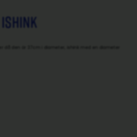
ishink
ter då den är 37cm i diameter, ishink med en diameter