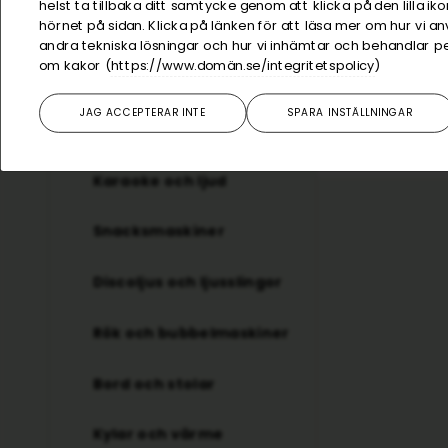
helst ta tillbaka ditt samtycke genom att klicka på den lilla ik
hörnet på sidan. Klicka på länken för att läsa mer om hur vi 
Visa alla produkter
andra tekniska lösningar och hur vi inhämtar och behandlar p
om kakor (
https://www.domän.se/integritetspolicy
)
Arkad och andra spel
JAG ACCEPTERAR INTE
SPARA INSTÄLLNINGAR
Paketerbjudanden
Karaoke och ljud
Snacksmaskiner
Discoljus och ljusslingor
Rök och bubbelmaskiner
Bord och stolar
Kylar och värme