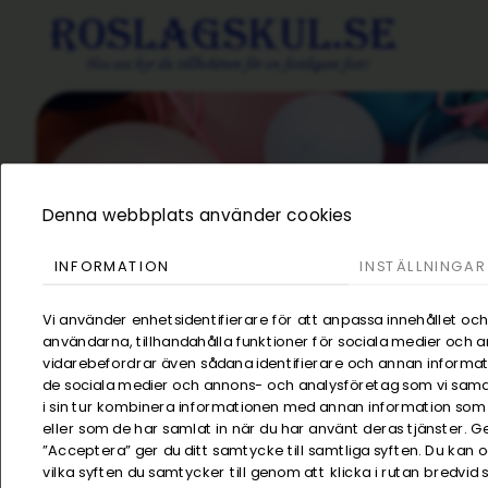
Denna webbplats använder cookies
INFORMATION
INSTÄLLNINGAR
Vi använder enhetsidentifierare för att anpassa innehållet och
användarna, tillhandahålla funktioner för sociala medier och an
vidarebefordrar även sådana identifierare och annan informatio
de sociala medier och annons- och analysföretag som vi sam
i sin tur kombinera informationen med annan information som d
eller som de har samlat in när du har använt deras tjänster. G
”Acceptera” ger du ditt samtycke till samtliga syften. Du kan 
/
Visa alla produk
vilka syften du samtycker till genom att klicka i rutan bredvid
Kategorier