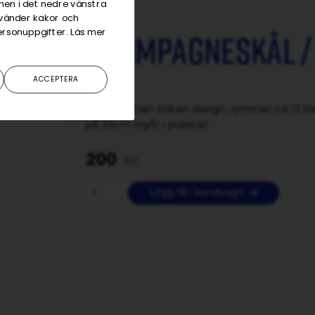
onen i det nedre vänstra
använder kakor och
ersonuppgifter. Läs mer
Champagneskål / 
ACCEPTERA
En enkel men stilren design, rymmer ca 12 li
på 23cm ingår i paketet.
200
kr
Lägg till i kundvagn