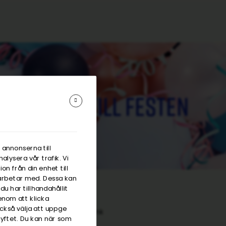
Hyra till festen
 annonserna till
alysera vår trafik. Vi
n från din enhet till
arbetar med. Dessa kan
u har tillhandahållit
enom att klicka
också välja att uppge
ter
/
Champagneskål / ishink
 syftet. Du kan när som