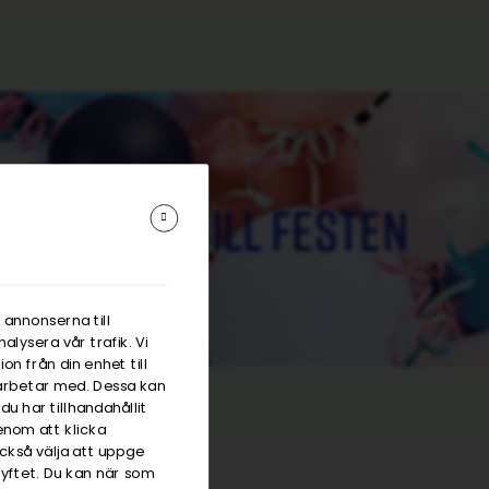
Hyra till festen
 annonserna till
alysera vår trafik. Vi
n från din enhet till
arbetar med. Dessa kan
u har tillhandahållit
enom att klicka
också välja att uppge
Relevans
 syftet. Du kan när som