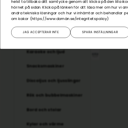
helst ta tillbaka ditt samtycke genom att klicka på den lilla ik
hörnet på sidan. Klicka på länken för att läsa mer om hur vi 
Visa alla produkter
>
andra tekniska lösningar och hur vi inhämtar och behandlar p
Frys 
om kakor (
https://www.domän.se/integritetspolicy
)
Arkad och andra spel
>
Party
JAG ACCEPTERAR INTE
SPARA INSTÄLLNINGAR
Paketerbjudanden
>
Zinkba
Karaoke och ljud
Snacksmaskiner
Discoljus och ljusslingor
Rök och bubbelmaskiner
Bord och stolar
Kylar och värme