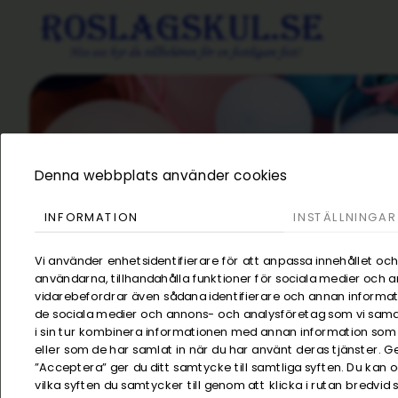
Denna webbplats använder cookies
INFORMATION
INSTÄLLNINGAR
Vi använder enhetsidentifierare för att anpassa innehållet och
användarna, tillhandahålla funktioner för sociala medier och an
vidarebefordrar även sådana identifierare och annan informatio
de sociala medier och annons- och analysföretag som vi sam
i sin tur kombinera informationen med annan information som d
eller som de har samlat in när du har använt deras tjänster. G
”Acceptera” ger du ditt samtycke till samtliga syften. Du kan 
vilka syften du samtycker till genom att klicka i rutan bredvid
Kategorier