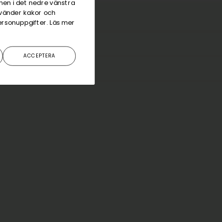
onen i det nedre vänstra
använder kakor och
ersonuppgifter. Läs mer
Rund
cooler 50L
ACCEPTERA
lja för drycker 25 liter 2st