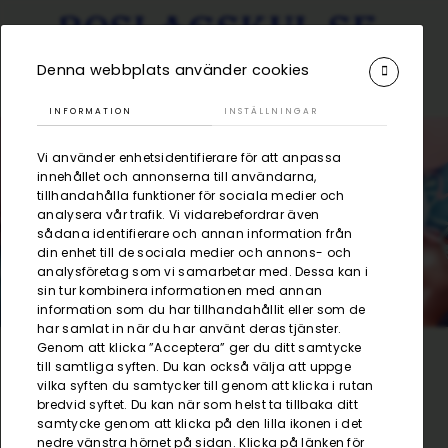
Denna webbplats använder cookies
INFORMATION
INSTÄLLNINGAR
Vi använder enhetsidentifierare för att anpassa
innehållet och annonserna till användarna,
tillhandahålla funktioner för sociala medier och
Hyra till festen
analysera vår trafik. Vi vidarebefordrar även
sådana identifierare och annan information från
din enhet till de sociala medier och annons- och
analysföretag som vi samarbetar med. Dessa kan i
sin tur kombinera informationen med annan
information som du har tillhandahållit eller som de
har samlat in när du har använt deras tjänster.
Genom att klicka ”Acceptera” ger du ditt samtycke
till samtliga syften. Du kan också välja att uppge
/
Bord och stolar
/
10 ståbord med strumpa
Kategorier
vilka syften du samtycker till genom att klicka i rutan
bredvid syftet. Du kan när som helst ta tillbaka ditt
samtycke genom att klicka på den lilla ikonen i det
nedre vänstra hörnet på sidan. Klicka på länken för