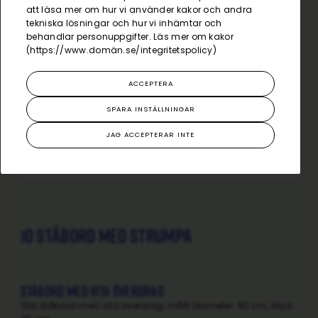
att läsa mer om hur vi använder kakor och andra
tekniska lösningar och hur vi inhämtar och
behandlar personuppgifter. Läs mer om kakor
(
https://www.domän.se/integritetspolicy
)
ACCEPTERA
SPARA INSTÄLLNINGAR
JAG ACCEPTERAR INTE
10 ståbord med strumpa
Ståbord med vita överdrag
10st ståbord med vita överdrag, mått Diameter: 80 cm, Höjd: