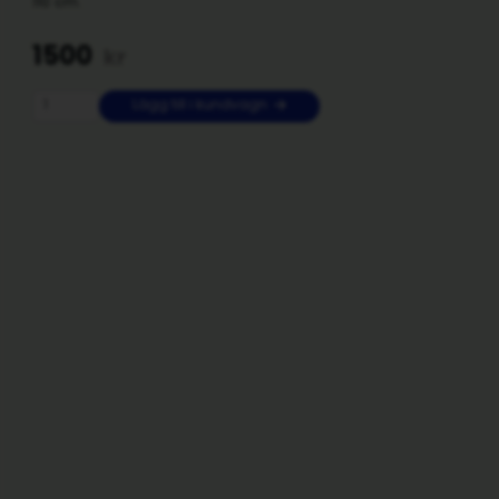
110 cm.
1500
kr
Lägg till i kundvagn